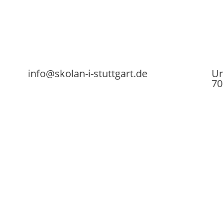
info@skolan-i-stuttgart.de
Un
70