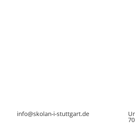
info@skolan-i-stuttgart.de
Un
70